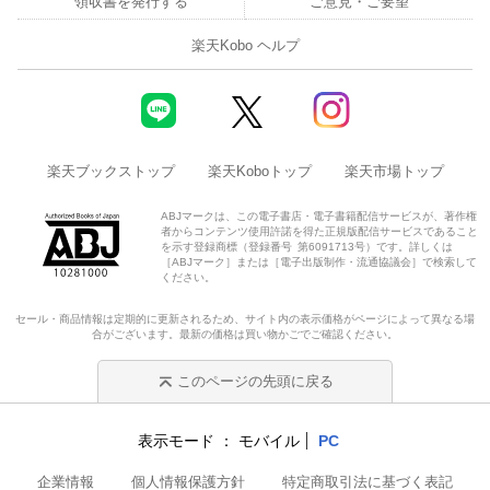
領収書を発行する
ご意見・ご要望
楽天Kobo ヘルプ
楽天ブックストップ
楽天Koboトップ
楽天市場トップ
ABJマークは、この電子書店・電子書籍配信サービスが、著作権
者からコンテンツ使用許諾を得た正規版配信サービスであること
を示す登録商標（登録番号 第6091713号）です。詳しくは
［ABJマーク］または［電子出版制作・流通協議会］で検索して
ください。
セール・商品情報は定期的に更新されるため、サイト内の表示価格がページによって異なる場
合がございます。最新の価格は買い物かごでご確認ください。
このページの先頭に戻る
表示モード
モバイル
PC
企業情報
個人情報保護方針
特定商取引法に基づく表記