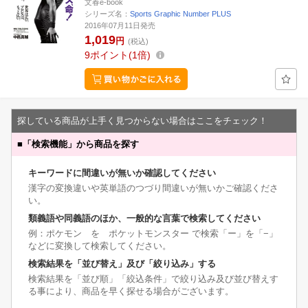
文春e-book
シリーズ名：
Sports Graphic Number PLUS
2016年07月11日発売
1,019
円
(税込)
9
ポイント
1倍
探している商品が上手く見つからない場合はここをチェック！
■
「検索機能」から商品を探す
キーワードに間違いが無いか確認してください
漢字の変換違いや英単語のつづり間違いが無いかご確認くださ
い。
類義語や同義語のほか、一般的な言葉で検索してください
例：ポケモン を ポケットモンスター で検索「ー」を「−」
などに変換して検索してください。
検索結果を「並び替え」及び「絞り込み」する
検索結果を「並び順」「絞込条件」で絞り込み及び並び替えす
る事により、商品を早く探せる場合がございます。