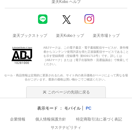
楽天Kobo ヘルプ
楽天ブックストップ
楽天Koboトップ
楽天市場トップ
ABJマークは、この電子書店・電子書籍配信サービスが、著作権
者からコンテンツ使用許諾を得た正規版配信サービスであること
を示す登録商標（登録番号 第6091713号）です。詳しくは
［ABJマーク］または［電子出版制作・流通協議会］で検索して
ください。
セール・商品情報は定期的に更新されるため、サイト内の表示価格がページによって異なる場
合がございます。最新の価格は買い物かごでご確認ください。
このページの先頭に戻る
表示モード
モバイル
PC
企業情報
個人情報保護方針
特定商取引法に基づく表記
サステナビリティ