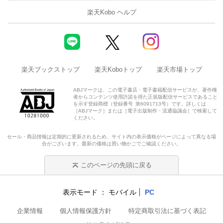
楽天Kobo ヘルプ
楽天ブックストップ
楽天Koboトップ
楽天市場トップ
ABJマークは、この電子書店・電子書籍配信サービスが、著作権
者からコンテンツ使用許諾を得た正規版配信サービスであること
を示す登録商標（登録番号 第6091713号）です。詳しくは
［ABJマーク］または［電子出版制作・流通協議会］で検索して
ください。
セール・商品情報は定期的に更新されるため、サイト内の表示価格がページによって異なる場
合がございます。最新の価格は買い物かごでご確認ください。
このページの先頭に戻る
表示モード
モバイル
PC
企業情報
個人情報保護方針
特定商取引法に基づく表記