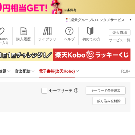
楽天グループのエンタメサービス
電子書籍
楽天市場
楽天Kobo
Kobo
購入履歴
ライブラリ
ヘルプ
初めての方
サービス一覧
本/ゲーム/CD/DVD
に入り
楽天ブックス
雑誌読み放題
楽天マガジン
放題
音楽配信
電子書籍(楽天Kobo)
R18+
音楽配信
楽天ミュージック
動画配信
セーフサーチ
キーワード条件追加
楽天TV
動画配信ガイド
絞り込み全解除
Rakuten PLAY
無料テレビ
Rチャンネル
チケット