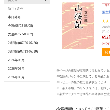
電子
新刊 / 新作
葉室
本日発売
今週(08/03-08/08)
2016
デスク
先週(07/27-08/02)
652
2週間前(07/20-07/26)
5
ポイ
3週間前(07/13-07/19)
2026年08月
2026年07月
※ページの更新が定期的に行われている
※複数のジャンルに属している商品があ
2026年06月
※レビューの星の数は更新状況により、
※「楽天市場」のリンク先には、お探し
※楽天ブックスでは商品の本体価格と消
検索機能についてのご要望・