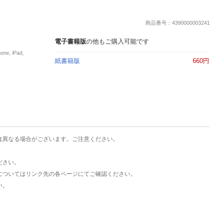
楽天チケット
エンタメニュース
商品番号：4390000003241
推し楽
電子書籍版
の他もご購入可能です
, iPad,
紙書籍版
660円
は異なる場合がございます。ご注意ください。
ださい。
についてはリンク先の各ページにてご確認ください。
い。