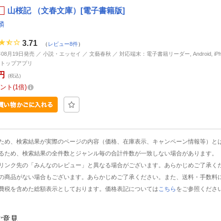
山桜記 （文春文庫）[電子書籍版]
麟
3.71
（
レビュー8件
）
年08月19日発売 ／ 小説・エッセイ ／ 文藝春秋 ／ 対応端末：電子書籍リーダー, Android, iPhone
トップアプリ
円
(税込)
ント
1倍
ため、検索結果が実際のページの内容（価格、在庫表示、キャンペーン情報等）と
るため、検索結果の全件数とジャンル毎の合計件数が一致しない場合があります。
リンク先の「みんなのレビュー」と異なる場合がございます。あらかじめご了承く
の商品がない場合もございます。あらかじめご了承ください。また、送料・手数料
費税を含めた総額表示としております。価格表記については
こちら
をご参照くださ
ご意見