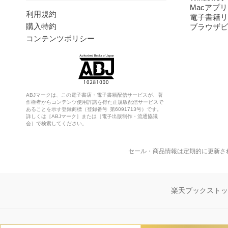
Macアプリ
利用規約
電子書籍リ
購入特約
ブラウザビ
コンテンツポリシー
ABJマークは、この電子書店・電子書籍配信サービスが、著
作権者からコンテンツ使用許諾を得た正規版配信サービスで
あることを示す登録商標（登録番号 第6091713号）です。
詳しくは［ABJマーク］または［電子出版制作・流通協議
会］で検索してください。
セール・商品情報は定期的に更新さ
楽天ブックスト