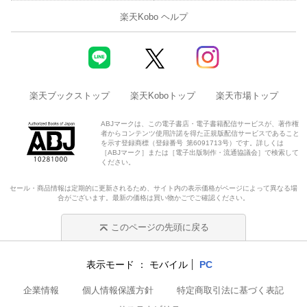
楽天Kobo ヘルプ
楽天ブックストップ
楽天Koboトップ
楽天市場トップ
ABJマークは、この電子書店・電子書籍配信サービスが、著作権
者からコンテンツ使用許諾を得た正規版配信サービスであること
を示す登録商標（登録番号 第6091713号）です。詳しくは
［ABJマーク］または［電子出版制作・流通協議会］で検索して
ください。
セール・商品情報は定期的に更新されるため、サイト内の表示価格がページによって異なる場
合がございます。最新の価格は買い物かごでご確認ください。
このページの先頭に戻る
表示モード
モバイル
PC
企業情報
個人情報保護方針
特定商取引法に基づく表記