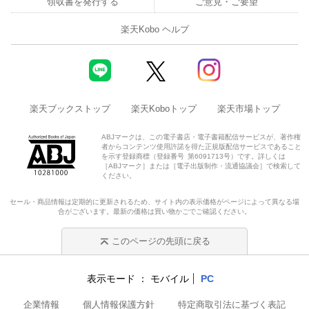
領収書を発行する
ご意見・ご要望
楽天Kobo ヘルプ
楽天ブックストップ
楽天Koboトップ
楽天市場トップ
ABJマークは、この電子書店・電子書籍配信サービスが、著作権
者からコンテンツ使用許諾を得た正規版配信サービスであること
を示す登録商標（登録番号 第6091713号）です。詳しくは
［ABJマーク］または［電子出版制作・流通協議会］で検索して
ください。
セール・商品情報は定期的に更新されるため、サイト内の表示価格がページによって異なる場
合がございます。最新の価格は買い物かごでご確認ください。
このページの先頭に戻る
表示モード
モバイル
PC
企業情報
個人情報保護方針
特定商取引法に基づく表記