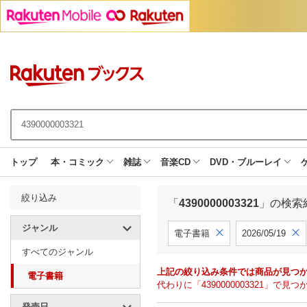
トップ
本・コミック
雑誌
音楽CD
DVD・ブルーレイ
絞り込み
「
4390000003321
」の検索
ジャンル
電子書籍
2026/05/19
すべてのジャンル
上記の絞り込み条件では商品が見つ
電子書籍
代わりに「4390000003321」
発売日