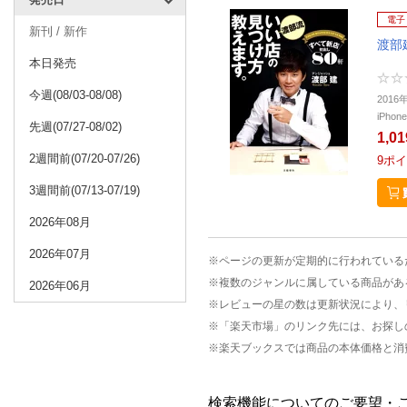
電子
新刊 / 新作
渡部
本日発売
今週(08/03-08/08)
201
iPho
先週(07/27-08/02)
1,0
2週間前(07/20-07/26)
9
ポイ
3週間前(07/13-07/19)
2026年08月
2026年07月
※ページの更新が定期的に行われている
※複数のジャンルに属している商品があ
2026年06月
※レビューの星の数は更新状況により、
※「楽天市場」のリンク先には、お探し
※楽天ブックスでは商品の本体価格と消
検索機能についてのご要望・