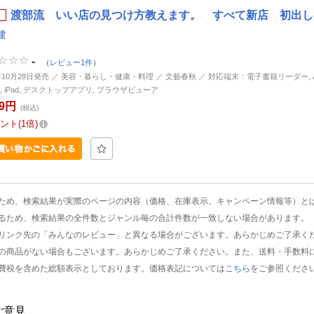
渡部流 いい店の見つけ方教えます。 すべて新店 初出し80軒
建
-
（
レビュー1件
）
6年10月28日発売 ／ 美容・暮らし・健康・料理 ／ 文藝春秋 ／ 対応端末：電子書籍リーダー, And
ne, iPad, デスクトップアプリ, ブラウザビューア
19円
(税込)
ント
1倍
ため、検索結果が実際のページの内容（価格、在庫表示、キャンペーン情報等）と
るため、検索結果の全件数とジャンル毎の合計件数が一致しない場合があります。
リンク先の「みんなのレビュー」と異なる場合がございます。あらかじめご了承く
の商品がない場合もございます。あらかじめご了承ください。また、送料・手数料
費税を含めた総額表示としております。価格表記については
こちら
をご参照くださ
ご意見