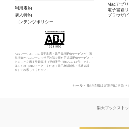
Macアプリ
利用規約
電子書籍リ
購入特約
ブラウザビ
コンテンツポリシー
ABJマークは、この電子書店・電子書籍配信サービスが、著
作権者からコンテンツ使用許諾を得た正規版配信サービスで
あることを示す登録商標（登録番号 第6091713号）です。
詳しくは［ABJマーク］または［電子出版制作・流通協議
会］で検索してください。
セール・商品情報は定期的に更新さ
楽天ブックスト