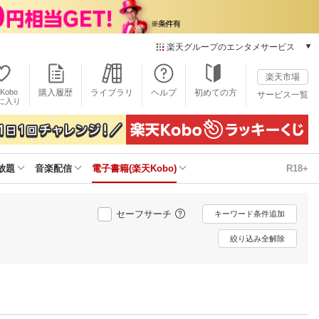
楽天グループのエンタメサービス
電子書籍
楽天市場
楽天Kobo
Kobo
購入履歴
ライブラリ
ヘルプ
初めての方
サービス一覧
本/ゲーム/CD/DVD
に入り
楽天ブックス
雑誌読み放題
楽天マガジン
放題
音楽配信
電子書籍(楽天Kobo)
R18+
音楽配信
楽天ミュージック
動画配信
セーフサーチ
キーワード条件追加
楽天TV
動画配信ガイド
絞り込み全解除
Rakuten PLAY
無料テレビ
Rチャンネル
チケット