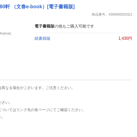
楽天チケット
 （文春e-book）[電子書籍版]
エンタメニュース
商品番号：4390000003321
推し楽
電子書籍版
の他もご購入可能です
roid,
紙書籍版
1,430円
は異なる場合がございます。ご注意ください。
ださい。
についてはリンク先の各ページにてご確認ください。
い。