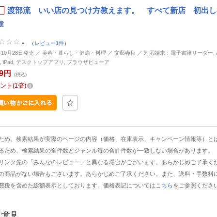
渡部流 いい店の見つけ方教えます。 すべて新店 初出し80軒
建
-
（
レビュー1件
）
6年10月28日発売 ／ 美容・暮らし・健康・料理 ／ 文藝春秋 ／ 対応端末：電子書籍リーダー, And
ne, iPad, デスクトップアプリ, ブラウザビューア
19円
(税込)
ント
1倍
ため、検索結果が実際のページの内容（価格、在庫表示、キャンペーン情報等）と
るため、検索結果の全件数とジャンル毎の合計件数が一致しない場合があります。
リンク先の「みんなのレビュー」と異なる場合がございます。あらかじめご了承く
の商品がない場合もございます。あらかじめご了承ください。また、送料・手数料
費税を含めた総額表示としております。価格表記については
こちら
をご参照くださ
ご意見