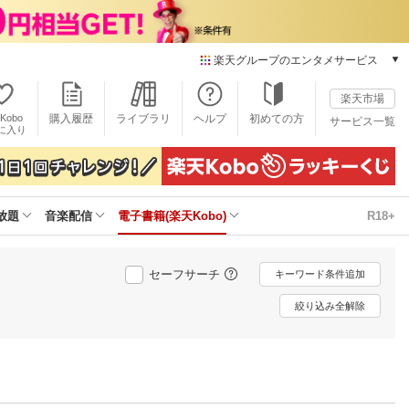
楽天グループのエンタメサービス
電子書籍
楽天市場
楽天Kobo
Kobo
購入履歴
ライブラリ
ヘルプ
初めての方
サービス一覧
本/ゲーム/CD/DVD
に入り
楽天ブックス
雑誌読み放題
楽天マガジン
放題
音楽配信
電子書籍(楽天Kobo)
R18+
音楽配信
楽天ミュージック
動画配信
セーフサーチ
キーワード条件追加
楽天TV
動画配信ガイド
絞り込み全解除
Rakuten PLAY
無料テレビ
Rチャンネル
チケット