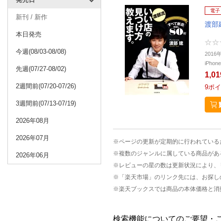
電子
新刊 / 新作
渡部
本日発売
今週(08/03-08/08)
201
iPho
先週(07/27-08/02)
1,0
2週間前(07/20-07/26)
9
ポイ
3週間前(07/13-07/19)
2026年08月
2026年07月
※ページの更新が定期的に行われている
※複数のジャンルに属している商品があ
2026年06月
※レビューの星の数は更新状況により、
※「楽天市場」のリンク先には、お探し
※楽天ブックスでは商品の本体価格と消
検索機能についてのご要望・