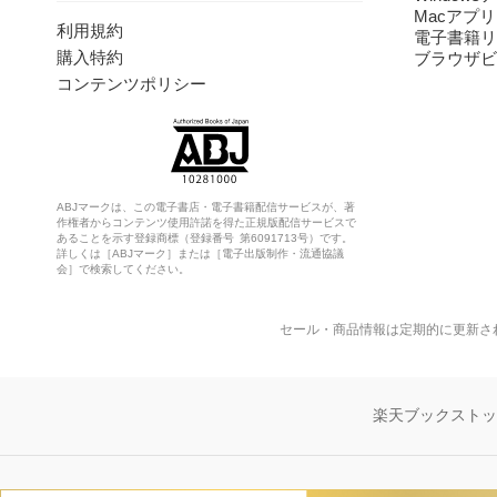
Macアプリ
利用規約
電子書籍リ
購入特約
ブラウザビ
コンテンツポリシー
ABJマークは、この電子書店・電子書籍配信サービスが、著
作権者からコンテンツ使用許諾を得た正規版配信サービスで
あることを示す登録商標（登録番号 第6091713号）です。
詳しくは［ABJマーク］または［電子出版制作・流通協議
会］で検索してください。
セール・商品情報は定期的に更新さ
楽天ブックスト