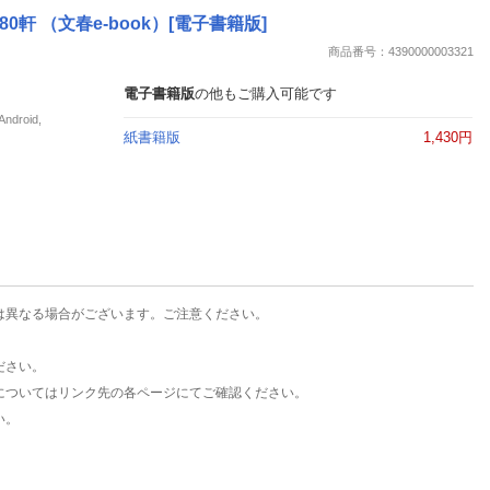
楽天チケット
 （文春e-book）[電子書籍版]
エンタメニュース
商品番号：4390000003321
推し楽
電子書籍版
の他もご購入可能です
roid,
紙書籍版
1,430円
は異なる場合がございます。ご注意ください。
ださい。
についてはリンク先の各ページにてご確認ください。
い。