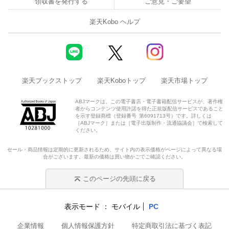
領収書を発行する
ご意見・ご要望
楽天Kobo ヘルプ
楽天ブックストップ
楽天Koboトップ
楽天市場トップ
ABJマークは、この電子書店・電子書籍配信サービスが、著作権
者からコンテンツ使用許諾を得た正規版配信サービスであること
を示す登録商標（登録番号 第6091713号）です。詳しくは
［ABJマーク］または［電子出版制作・流通協議会］で検索して
ください。
セール・商品情報は定期的に更新されるため、サイト内の表示価格がページによって異なる場
合がございます。最新の価格は買い物かごでご確認ください。
このページの先頭に戻る
表示モード
モバイル
PC
企業情報
個人情報保護方針
特定商取引法に基づく表記