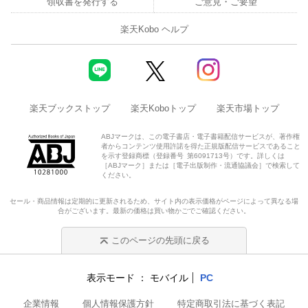
領収書を発行する
ご意見・ご要望
楽天Kobo ヘルプ
楽天ブックストップ
楽天Koboトップ
楽天市場トップ
ABJマークは、この電子書店・電子書籍配信サービスが、著作権
者からコンテンツ使用許諾を得た正規版配信サービスであること
を示す登録商標（登録番号 第6091713号）です。詳しくは
［ABJマーク］または［電子出版制作・流通協議会］で検索して
ください。
セール・商品情報は定期的に更新されるため、サイト内の表示価格がページによって異なる場
合がございます。最新の価格は買い物かごでご確認ください。
このページの先頭に戻る
表示モード
モバイル
PC
企業情報
個人情報保護方針
特定商取引法に基づく表記