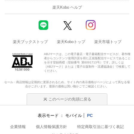
楽天Kobo ヘルプ
楽天ブックストップ
楽天Koboトップ
楽天市場トップ
ABJマークは、この電子書店・電子書籍配信サービスが、著作権
者からコンテンツ使用許諾を得た正規版配信サービスであること
を示す登録商標（登録番号 第6091713号）です。詳しくは
［ABJマーク］または［電子出版制作・流通協議会］で検索して
ください。
セール・商品情報は定期的に更新されるため、サイト内の表示価格がページによって異なる場
合がございます。最新の価格は買い物かごでご確認ください。
このページの先頭に戻る
表示モード
モバイル
PC
企業情報
個人情報保護方針
特定商取引法に基づく表記