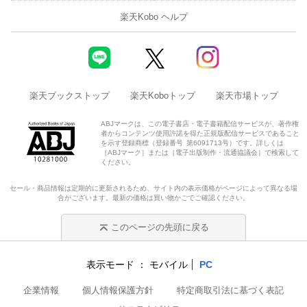
楽天Kobo ヘルプ
楽天ブックストップ
楽天Koboトップ
楽天市場トップ
ABJマークは、この電子書店・電子書籍配信サービスが、著作権
者からコンテンツ使用許諾を得た正規版配信サービスであること
を示す登録商標（登録番号 第6091713号）です。詳しくは
［ABJマーク］または［電子出版制作・流通協議会］で検索して
ください。
セール・商品情報は定期的に更新されるため、サイト内の表示価格がページによって異なる場
合がございます。最新の価格は買い物かごでご確認ください。
このページの先頭に戻る
表示モード
モバイル
PC
企業情報
個人情報保護方針
特定商取引法に基づく表記