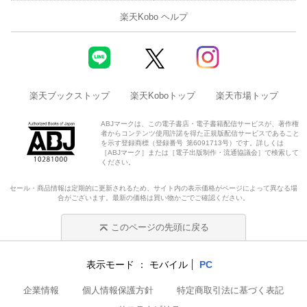
楽天Kobo ヘルプ
楽天ブックストップ
楽天Koboトップ
楽天市場トップ
ABJマークは、この電子書店・電子書籍配信サービスが、著作権
者からコンテンツ使用許諾を得た正規版配信サービスであること
を示す登録商標（登録番号 第6091713号）です。詳しくは
［ABJマーク］または［電子出版制作・流通協議会］で検索して
ください。
セール・商品情報は定期的に更新されるため、サイト内の表示価格がページによって異なる場
合がございます。最新の価格は買い物かごでご確認ください。
このページの先頭に戻る
表示モード
モバイル
PC
企業情報
個人情報保護方針
特定商取引法に基づく表記