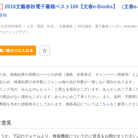
2016文藝春秋電子書籍ベスト100【文春e-Books】 （文春e-
春秋
年12月09日発売 ／ 人文・思想・社会 ／ 文藝春秋 ／ 対応端末：電子書籍リーダー, Android, iP
d, デスクトップアプリ
ため、検索結果が実際のページの内容（価格、在庫表示、キャンペーン情報等）と
るため、検索結果の全件数とジャンル毎の合計件数が一致しない場合があります。
リンク先の「みんなのレビュー」と異なる場合がございます。あらかじめご了承く
の商品がない場合もございます。あらかじめご了承ください。また、送料・手数料
費税を含めた総額表示としております。価格表記については
こちら
をご参照くださ
ご意見
ょうか。下記のフォームより、検索機能についてのご意見をお聞かせください