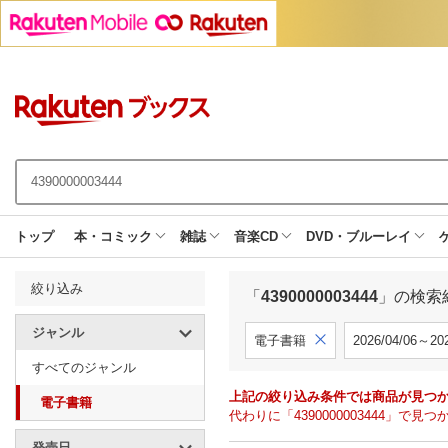
トップ
本・コミック
雑誌
音楽CD
DVD・ブルーレイ
絞り込み
「
4390000003444
」の検索
ジャンル
電子書籍
2026/04/06～202
すべてのジャンル
上記の絞り込み条件では商品が見つ
電子書籍
代わりに「4390000003444」
発売日