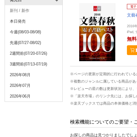
電子
新刊 / 新作
文藝
本日発売
2016
今週(08/03-08/08)
iPa
無料
先週(07/27-08/02)
2週間前(07/20-07/26)
3週間前(07/13-07/19)
※ページの更新が定期的に行われている
2026年08月
※複数のジャンルに属している商品があ
2026年07月
※レビューの星の数は更新状況により、
2026年06月
※「楽天市場」のリンク先には、お探し
※楽天ブックスでは商品の本体価格と消
検索機能についてのご要望・
お探しの商品は見つかりましたでし