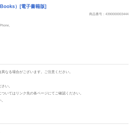
楽天チケット
Books）[電子書籍版]
エンタメニュース
商品番号：4390000003444
推し楽
hone,
は異なる場合がございます。ご注意ください。
ださい。
についてはリンク先の各ページにてご確認ください。
い。
。