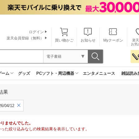
ログイン
楽天会員登録（無料）
買い物かご
お知らせ
Myクーポン
楽天
お気
電子書籍
ゲーム
グッズ
PCソフト・周辺機器
エンタメニュース
雑誌読み
結果
6/04/12
かりませんでした。
で見つかった絞り込みなしの検索結果を表示しています。