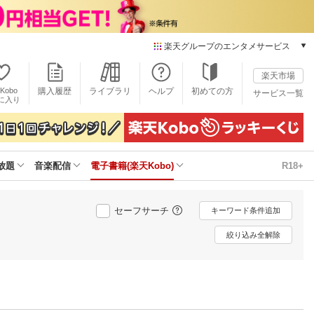
楽天グループのエンタメサービス
電子書籍
楽天市場
楽天Kobo
Kobo
購入履歴
ライブラリ
ヘルプ
初めての方
サービス一覧
本/ゲーム/CD/DVD
に入り
楽天ブックス
雑誌読み放題
楽天マガジン
放題
音楽配信
電子書籍(楽天Kobo)
R18+
音楽配信
楽天ミュージック
動画配信
セーフサーチ
キーワード条件追加
楽天TV
動画配信ガイド
絞り込み全解除
Rakuten PLAY
無料テレビ
Rチャンネル
チケット