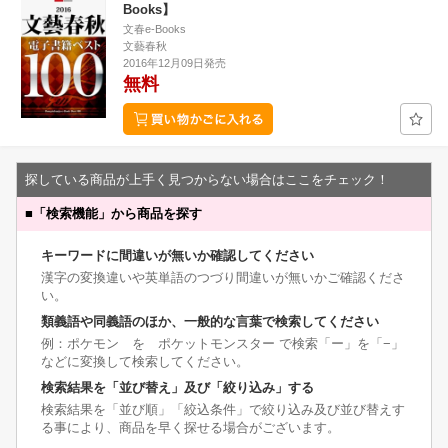
Books】
文春e-Books
文藝春秋
2016年12月09日発売
無料
探している商品が上手く見つからない場合はここをチェック！
■
「検索機能」から商品を探す
キーワードに間違いが無いか確認してください
漢字の変換違いや英単語のつづり間違いが無いかご確認くださ
い。
類義語や同義語のほか、一般的な言葉で検索してください
例：ポケモン を ポケットモンスター で検索「ー」を「−」
などに変換して検索してください。
検索結果を「並び替え」及び「絞り込み」する
検索結果を「並び順」「絞込条件」で絞り込み及び並び替えす
る事により、商品を早く探せる場合がございます。