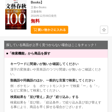
Books】
文春e-Books
文藝春秋
2016年12月09日発売
無料
探している商品が上手く見つからない場合はここをチェック！
■
「検索機能」から商品を探す
キーワードに間違いが無いか確認してください
漢字の変換違いや英単語のつづり間違いが無いかご確認くださ
い。
類義語や同義語のほか、一般的な言葉で検索してください
例：ポケモン を ポケットモンスター で検索「ー」を「−」
などに変換して検索してください。
検索結果を「並び替え」及び「絞り込み」する
検索結果を「並び順」「絞込条件」で絞り込み及び並び替えす
る事により、商品を早く探せる場合がございます。