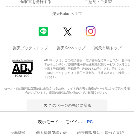
領収書を発行する
ご意見・ご要望
楽天Kobo ヘルプ
楽天ブックストップ
楽天Koboトップ
楽天市場トップ
ABJマークは、この電子書店・電子書籍配信サービスが、著作権
者からコンテンツ使用許諾を得た正規版配信サービスであること
を示す登録商標（登録番号 第6091713号）です。詳しくは
［ABJマーク］または［電子出版制作・流通協議会］で検索して
ください。
セール・商品情報は定期的に更新されるため、サイト内の表示価格がページによって異なる場
合がございます。最新の価格は買い物かごでご確認ください。
このページの先頭に戻る
表示モード
モバイル
PC
企業情報
個人情報保護方針
特定商取引法に基づく表記