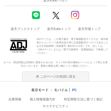
楽天Kobo ヘルプ
楽天ブックストップ
楽天Koboトップ
楽天市場トップ
ABJマークは、この電子書店・電子書籍配信サービスが、著作権
者からコンテンツ使用許諾を得た正規版配信サービスであること
を示す登録商標（登録番号 第6091713号）です。詳しくは
［ABJマーク］または［電子出版制作・流通協議会］で検索して
ください。
セール・商品情報は定期的に更新されるため、サイト内の表示価格がページによって異なる場
合がございます。最新の価格は買い物かごでご確認ください。
このページの先頭に戻る
表示モード
モバイル
PC
企業情報
個人情報保護方針
特定商取引法に基づく表記
サステナビリティ