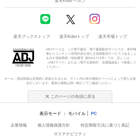
楽天Kobo ヘルプ
楽天ブックストップ
楽天Koboトップ
楽天市場トップ
ABJマークは、この電子書店・電子書籍配信サービスが、著作権
者からコンテンツ使用許諾を得た正規版配信サービスであること
を示す登録商標（登録番号 第6091713号）です。詳しくは
［ABJマーク］または［電子出版制作・流通協議会］で検索して
ください。
セール・商品情報は定期的に更新されるため、サイト内の表示価格がページによって異なる場
合がございます。最新の価格は買い物かごでご確認ください。
このページの先頭に戻る
表示モード
モバイル
PC
企業情報
個人情報保護方針
特定商取引法に基づく表記
サステナビリティ