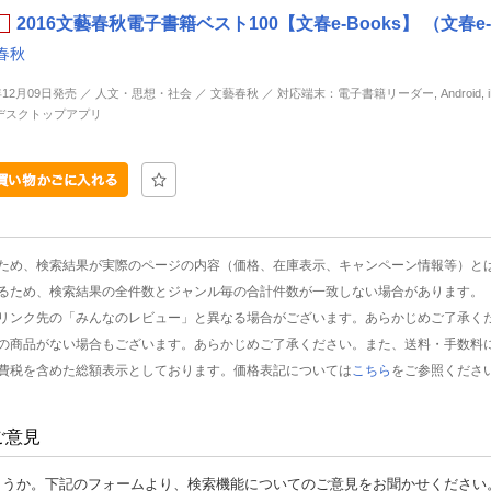
2016文藝春秋電子書籍ベスト100【文春e-Books】 （文春e-
春秋
年12月09日発売 ／ 人文・思想・社会 ／ 文藝春秋 ／ 対応端末：電子書籍リーダー, Android, iP
d, デスクトップアプリ
ため、検索結果が実際のページの内容（価格、在庫表示、キャンペーン情報等）と
るため、検索結果の全件数とジャンル毎の合計件数が一致しない場合があります。
リンク先の「みんなのレビュー」と異なる場合がございます。あらかじめご了承く
の商品がない場合もございます。あらかじめご了承ください。また、送料・手数料
費税を含めた総額表示としております。価格表記については
こちら
をご参照くださ
ご意見
ょうか。下記のフォームより、検索機能についてのご意見をお聞かせください