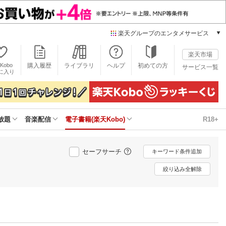
楽天グループのエンタメサービス
電子書籍
楽天市場
楽天Kobo
Kobo
購入履歴
ライブラリ
ヘルプ
初めての方
サービス一覧
本/ゲーム/CD/DVD
に入り
楽天ブックス
雑誌読み放題
楽天マガジン
放題
音楽配信
電子書籍(楽天Kobo)
R18+
音楽配信
楽天ミュージック
動画配信
セーフサーチ
キーワード条件追加
楽天TV
動画配信ガイド
絞り込み全解除
Rakuten PLAY
無料テレビ
Rチャンネル
チケット