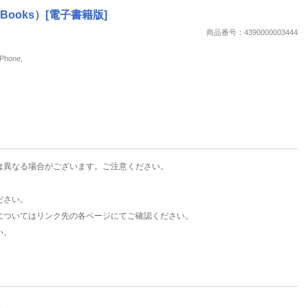
楽天チケット
Books）[電子書籍版]
エンタメニュース
商品番号：4390000003444
推し楽
hone,
は異なる場合がございます。ご注意ください。
ださい。
についてはリンク先の各ページにてご確認ください。
い。
。