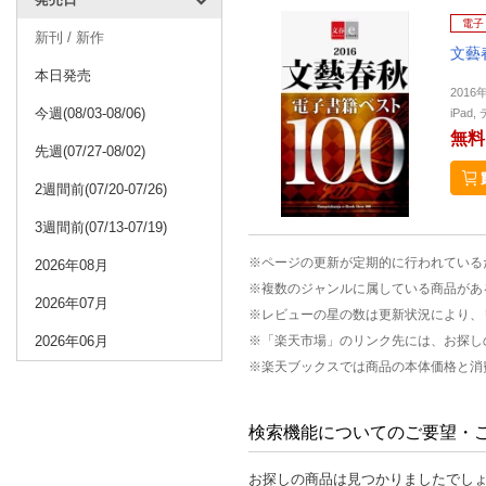
電子
新刊 / 新作
文藝
本日発売
2016
今週(08/03-08/06)
iPa
無料
先週(07/27-08/02)
2週間前(07/20-07/26)
3週間前(07/13-07/19)
※ページの更新が定期的に行われている
2026年08月
※複数のジャンルに属している商品があ
2026年07月
※レビューの星の数は更新状況により、
2026年06月
※「楽天市場」のリンク先には、お探し
※楽天ブックスでは商品の本体価格と消
検索機能についてのご要望・
お探しの商品は見つかりましたでし