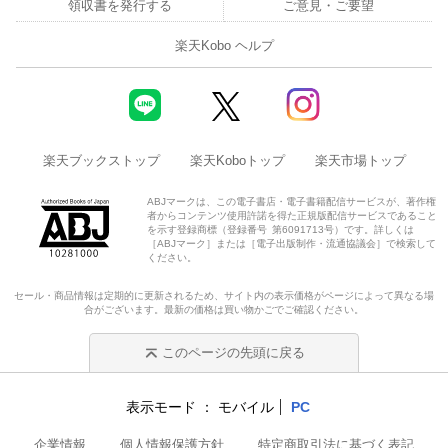
領収書を発行する
ご意見・ご要望
楽天Kobo ヘルプ
楽天ブックストップ
楽天Koboトップ
楽天市場トップ
ABJマークは、この電子書店・電子書籍配信サービスが、著作権
者からコンテンツ使用許諾を得た正規版配信サービスであること
を示す登録商標（登録番号 第6091713号）です。詳しくは
［ABJマーク］または［電子出版制作・流通協議会］で検索して
ください。
セール・商品情報は定期的に更新されるため、サイト内の表示価格がページによって異なる場
合がございます。最新の価格は買い物かごでご確認ください。
このページの先頭に戻る
表示モード
モバイル
PC
企業情報
個人情報保護方針
特定商取引法に基づく表記