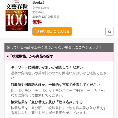
Books】
文春e-Books
文藝春秋
2016年12月09日発売
無料
探している商品が上手く見つからない場合はここをチェック！
■
「検索機能」から商品を探す
キーワードに間違いが無いか確認してください
漢字の変換違いや英単語のつづり間違いが無いかご確認くださ
い。
類義語や同義語のほか、一般的な言葉で検索してください
例：ポケモン を ポケットモンスター で検索「ー」を「−」
などに変換して検索してください。
検索結果を「並び替え」及び「絞り込み」する
検索結果を「並び順」「絞込条件」で絞り込み及び並び替えす
る事により、商品を早く探せる場合がございます。