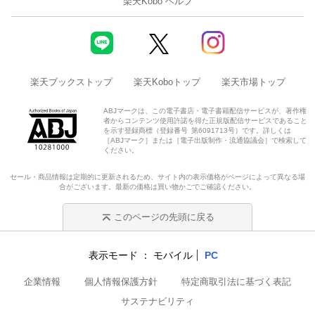
楽天Kobo ヘルプ
楽天ブックストップ
楽天Koboトップ
楽天市場トップ
ABJマークは、この電子書店・電子書籍配信サービスが、著作権
者からコンテンツ使用許諾を得た正規版配信サービスであること
を示す登録商標（登録番号 第6091713号）です。詳しくは
［ABJマーク］または［電子出版制作・流通協議会］で検索して
ください。
セール・商品情報は定期的に更新されるため、サイト内の表示価格がページによって異なる場
合がございます。最新の価格は買い物かごでご確認ください。
このページの先頭に戻る
表示モード
モバイル
PC
企業情報
個人情報保護方針
特定商取引法に基づく表記
サステナビリティ