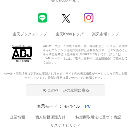
楽天Kobo ヘルプ
楽天ブックストップ
楽天Koboトップ
楽天市場トップ
ABJマークは、この電子書店・電子書籍配信サービスが、著作権
者からコンテンツ使用許諾を得た正規版配信サービスであること
を示す登録商標（登録番号 第6091713号）です。詳しくは
［ABJマーク］または［電子出版制作・流通協議会］で検索して
ください。
セール・商品情報は定期的に更新されるため、サイト内の表示価格がページによって異なる場
合がございます。最新の価格は買い物かごでご確認ください。
このページの先頭に戻る
表示モード
モバイル
PC
企業情報
個人情報保護方針
特定商取引法に基づく表記
サステナビリティ