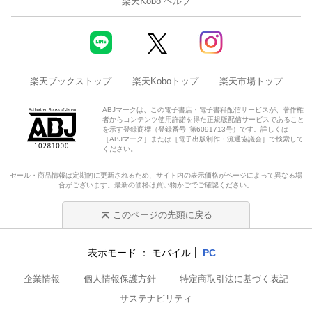
楽天Kobo ヘルプ
楽天ブックストップ
楽天Koboトップ
楽天市場トップ
ABJマークは、この電子書店・電子書籍配信サービスが、著作権
者からコンテンツ使用許諾を得た正規版配信サービスであること
を示す登録商標（登録番号 第6091713号）です。詳しくは
［ABJマーク］または［電子出版制作・流通協議会］で検索して
ください。
セール・商品情報は定期的に更新されるため、サイト内の表示価格がページによって異なる場
合がございます。最新の価格は買い物かごでご確認ください。
このページの先頭に戻る
表示モード
モバイル
PC
企業情報
個人情報保護方針
特定商取引法に基づく表記
サステナビリティ