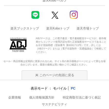
楽天Kobo ヘルプ
楽天ブックストップ
楽天Koboトップ
楽天市場トップ
ABJマークは、この電子書店・電子書籍配信サービスが、著作権
者からコンテンツ使用許諾を得た正規版配信サービスであること
を示す登録商標（登録番号 第6091713号）です。詳しくは
［ABJマーク］または［電子出版制作・流通協議会］で検索して
ください。
セール・商品情報は定期的に更新されるため、サイト内の表示価格がページによって異なる場
合がございます。最新の価格は買い物かごでご確認ください。
このページの先頭に戻る
表示モード
モバイル
PC
企業情報
個人情報保護方針
特定商取引法に基づく表記
サステナビリティ