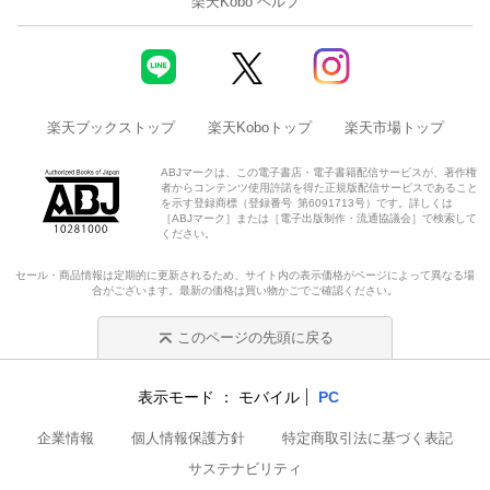
楽天Kobo ヘルプ
楽天ブックストップ
楽天Koboトップ
楽天市場トップ
ABJマークは、この電子書店・電子書籍配信サービスが、著作権
者からコンテンツ使用許諾を得た正規版配信サービスであること
を示す登録商標（登録番号 第6091713号）です。詳しくは
［ABJマーク］または［電子出版制作・流通協議会］で検索して
ください。
セール・商品情報は定期的に更新されるため、サイト内の表示価格がページによって異なる場
合がございます。最新の価格は買い物かごでご確認ください。
このページの先頭に戻る
表示モード
モバイル
PC
企業情報
個人情報保護方針
特定商取引法に基づく表記
サステナビリティ