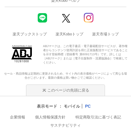
楽天Kobo ヘルプ
楽天ブックストップ
楽天Koboトップ
楽天市場トップ
ABJマークは、この電子書店・電子書籍配信サービスが、著作権
者からコンテンツ使用許諾を得た正規版配信サービスであること
を示す登録商標（登録番号 第6091713号）です。詳しくは
［ABJマーク］または［電子出版制作・流通協議会］で検索して
ください。
セール・商品情報は定期的に更新されるため、サイト内の表示価格がページによって異なる場
合がございます。最新の価格は買い物かごでご確認ください。
このページの先頭に戻る
表示モード
モバイル
PC
企業情報
個人情報保護方針
特定商取引法に基づく表記
サステナビリティ