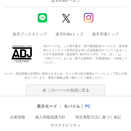
楽天Kobo ヘルプ
楽天ブックストップ
楽天Koboトップ
楽天市場トップ
ABJマークは、この電子書店・電子書籍配信サービスが、著作権
者からコンテンツ使用許諾を得た正規版配信サービスであること
を示す登録商標（登録番号 第6091713号）です。詳しくは
［ABJマーク］または［電子出版制作・流通協議会］で検索して
ください。
セール・商品情報は定期的に更新されるため、サイト内の表示価格がページによって異なる場
合がございます。最新の価格は買い物かごでご確認ください。
このページの先頭に戻る
表示モード
モバイル
PC
企業情報
個人情報保護方針
特定商取引法に基づく表記
サステナビリティ