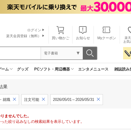
ログイン
楽天会員登録（無料）
買い物かご
お知らせ
Myクーポン
楽天
お気
電子書籍
ゲーム
グッズ
PCソフト・周辺機器
エンタメニュース
雑誌読み
結果
・就職
注文可能
2026/05/01～2026/05/31
かりませんでした。
で見つかった絞り込みなしの検索結果を表示しています。