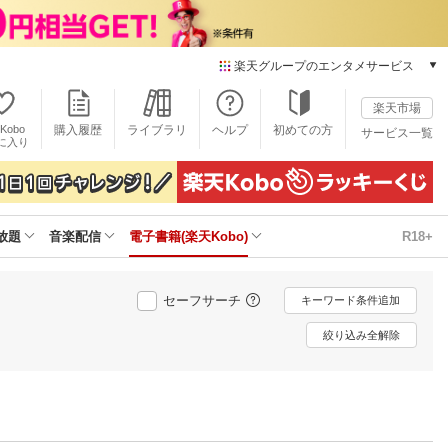
楽天グループのエンタメサービス
電子書籍
楽天市場
楽天Kobo
Kobo
購入履歴
ライブラリ
ヘルプ
初めての方
サービス一覧
本/ゲーム/CD/DVD
に入り
楽天ブックス
雑誌読み放題
楽天マガジン
放題
音楽配信
電子書籍(楽天Kobo)
R18+
音楽配信
楽天ミュージック
動画配信
セーフサーチ
キーワード条件追加
楽天TV
動画配信ガイド
絞り込み全解除
Rakuten PLAY
無料テレビ
Rチャンネル
チケット