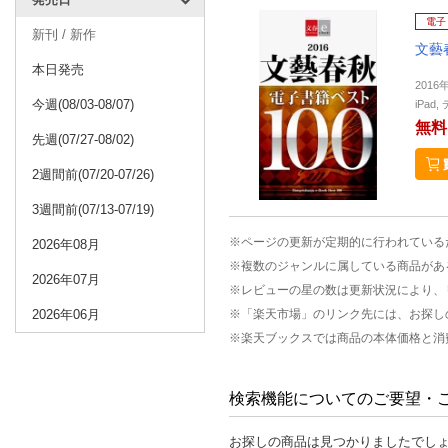
電子
新刊 / 新作
文藝
本日発売
2016
今週(08/03-08/07)
iPa
無料
先週(07/27-08/02)
2週間前(07/20-07/26)
3週間前(07/13-07/19)
※ページの更新が定期的に行われている
2026年08月
※複数のジャンルに属している商品があ
2026年07月
※レビューの星の数は更新状況により、
2026年06月
※「楽天市場」のリンク先には、お探し
※楽天ブックスでは商品の本体価格と消
検索機能についてのご要望・
お探しの商品は見つかりましたでし