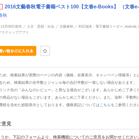
2016文藝春秋電子書籍ベスト100【文春e-Books】 （文春e-
春秋
年12月09日発売 ／ 人文・思想・社会 ／ 文藝春秋 ／ 対応端末：電子書籍リーダー, Android, iP
d, デスクトップアプリ
ため、検索結果が実際のページの内容（価格、在庫表示、キャンペーン情報等）と
るため、検索結果の全件数とジャンル毎の合計件数が一致しない場合があります。
リンク先の「みんなのレビュー」と異なる場合がございます。あらかじめご了承く
の商品がない場合もございます。あらかじめご了承ください。また、送料・手数料
費税を含めた総額表示としております。価格表記については
こちら
をご参照くださ
ご意見
ょうか。下記のフォームより、検索機能についてのご意見をお聞かせください