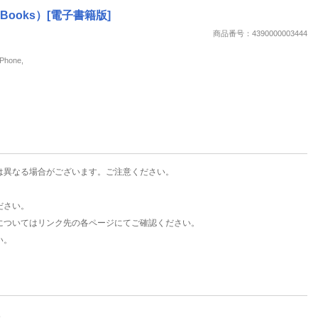
楽天チケット
Books）[電子書籍版]
エンタメニュース
商品番号：4390000003444
推し楽
hone,
は異なる場合がございます。ご注意ください。
ださい。
についてはリンク先の各ページにてご確認ください。
い。
。