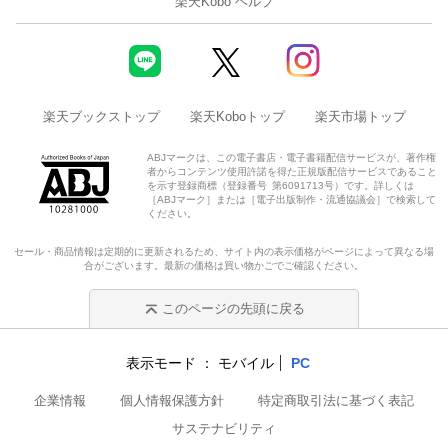
楽天Kobo ヘルプ
楽天ブックストップ
楽天Koboトップ
楽天市場トップ
ABJマークは、この電子書店・電子書籍配信サービスが、著作権
者からコンテンツ使用許諾を得た正規版配信サービスであること
を示す登録商標（登録番号 第6091713号）です。詳しくは
［ABJマーク］または［電子出版制作・流通協議会］で検索して
ください。
セール・商品情報は定期的に更新されるため、サイト内の表示価格がページによって異なる場
合がございます。最新の価格は買い物かごでご確認ください。
このページの先頭に戻る
表示モード
モバイル
PC
企業情報
個人情報保護方針
特定商取引法に基づく表記
サステナビリティ