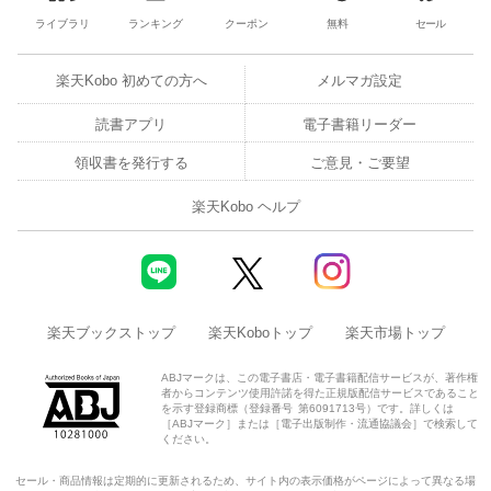
ライブラリ
ランキング
クーポン
無料
セール
楽天Kobo 初めての方へ
メルマガ設定
読書アプリ
電子書籍リーダー
領収書を発行する
ご意見・ご要望
楽天Kobo ヘルプ
楽天ブックストップ
楽天Koboトップ
楽天市場トップ
ABJマークは、この電子書店・電子書籍配信サービスが、著作権
者からコンテンツ使用許諾を得た正規版配信サービスであること
を示す登録商標（登録番号 第6091713号）です。詳しくは
［ABJマーク］または［電子出版制作・流通協議会］で検索して
ください。
セール・商品情報は定期的に更新されるため、サイト内の表示価格がページによって異なる場