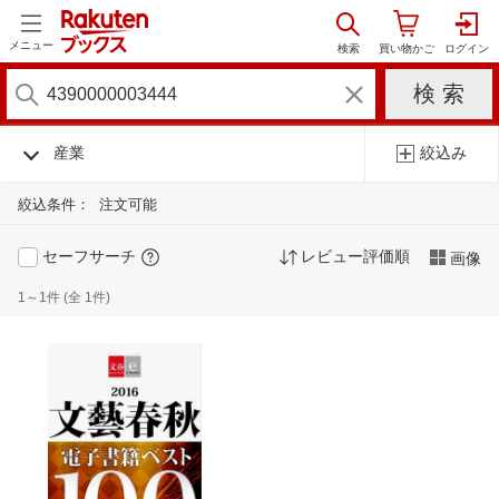
メニュー
産業
絞込み
絞込条件：
注文可能
セーフサーチ
レビュー評価順
画像
1～1件 (全 1件)