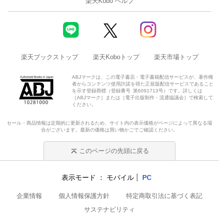
楽天Kobo ヘルプ
楽天ブックストップ
楽天Koboトップ
楽天市場トップ
ABJマークは、この電子書店・電子書籍配信サービスが、著作権
者からコンテンツ使用許諾を得た正規版配信サービスであること
を示す登録商標（登録番号 第6091713号）です。詳しくは
［ABJマーク］または［電子出版制作・流通協議会］で検索して
ください。
セール・商品情報は定期的に更新されるため、サイト内の表示価格がページによって異なる場
合がございます。最新の価格は買い物かごでご確認ください。
このページの先頭に戻る
表示モード
モバイル
PC
企業情報
個人情報保護方針
特定商取引法に基づく表記
サステナビリティ