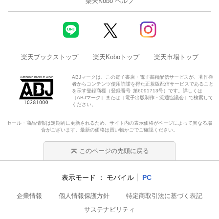
楽天Kobo ヘルプ
楽天ブックストップ
楽天Koboトップ
楽天市場トップ
ABJマークは、この電子書店・電子書籍配信サービスが、著作権
者からコンテンツ使用許諾を得た正規版配信サービスであること
を示す登録商標（登録番号 第6091713号）です。詳しくは
［ABJマーク］または［電子出版制作・流通協議会］で検索して
ください。
セール・商品情報は定期的に更新されるため、サイト内の表示価格がページによって異なる場
合がございます。最新の価格は買い物かごでご確認ください。
このページの先頭に戻る
表示モード
モバイル
PC
企業情報
個人情報保護方針
特定商取引法に基づく表記
サステナビリティ