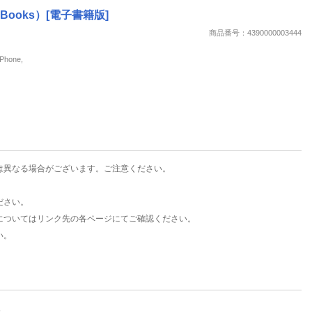
楽天チケット
Books）[電子書籍版]
エンタメニュース
商品番号：4390000003444
推し楽
hone,
は異なる場合がございます。ご注意ください。
ださい。
についてはリンク先の各ページにてご確認ください。
い。
。