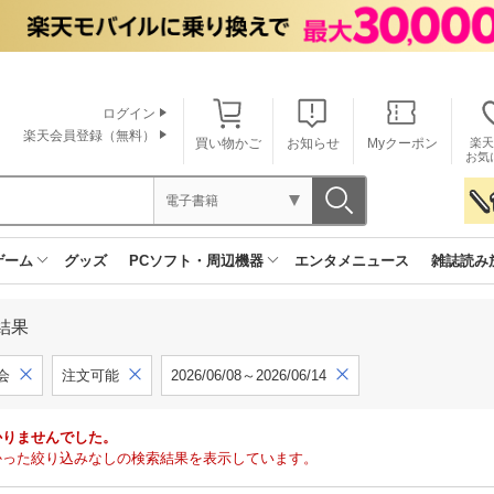
ログイン
楽天会員登録（無料）
買い物かご
お知らせ
Myクーポン
楽天
お気
電子書籍
ゲーム
グッズ
PCソフト・周辺機器
エンタメニュース
雑誌読み
結果
会
注文可能
2026/06/08～2026/06/14
かりませんでした。
で見つかった絞り込みなしの検索結果を表示しています。