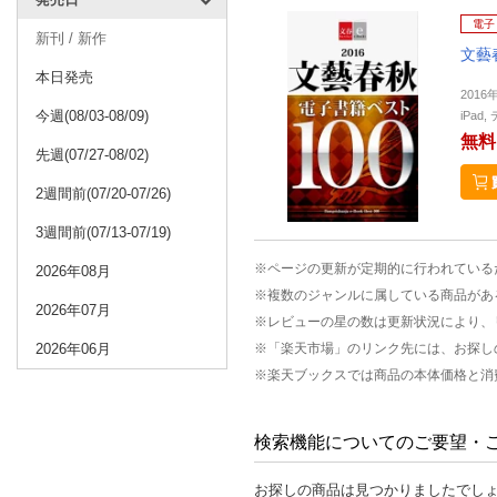
電子
新刊 / 新作
文藝
本日発売
2016
今週(08/03-08/09)
iPa
無料
先週(07/27-08/02)
2週間前(07/20-07/26)
3週間前(07/13-07/19)
※ページの更新が定期的に行われている
2026年08月
※複数のジャンルに属している商品があ
2026年07月
※レビューの星の数は更新状況により、
2026年06月
※「楽天市場」のリンク先には、お探し
※楽天ブックスでは商品の本体価格と消
検索機能についてのご要望・
お探しの商品は見つかりましたでし