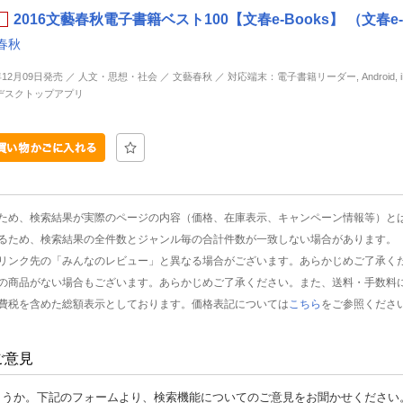
2016文藝春秋電子書籍ベスト100【文春e-Books】 （文春e-
春秋
年12月09日発売 ／ 人文・思想・社会 ／ 文藝春秋 ／ 対応端末：電子書籍リーダー, Android, iP
d, デスクトップアプリ
ため、検索結果が実際のページの内容（価格、在庫表示、キャンペーン情報等）と
るため、検索結果の全件数とジャンル毎の合計件数が一致しない場合があります。
リンク先の「みんなのレビュー」と異なる場合がございます。あらかじめご了承く
の商品がない場合もございます。あらかじめご了承ください。また、送料・手数料
費税を含めた総額表示としております。価格表記については
こちら
をご参照くださ
ご意見
ょうか。下記のフォームより、検索機能についてのご意見をお聞かせください