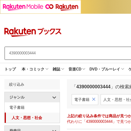
トップ
本・コミック
雑誌
音楽CD
DVD・ブルーレイ
絞り込み
「
4390000003444
」の検索
ジャンル
電子書籍
人文・思想・社
電子書籍
上記の絞り込み条件では商品が見つ
人文・思想・社会
代わりに「4390000003444」
発売日