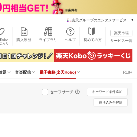
楽天グループのエンタメサービス
電子書籍
楽天市場
楽天Kobo
Kobo
購入履歴
ライブラリ
ヘルプ
初めての方
サービス一覧
本/ゲーム/CD/DVD
に入り
楽天ブックス
雑誌読み放題
楽天マガジン
放題
音楽配信
電子書籍(楽天Kobo)
R18+
音楽配信
楽天ミュージック
動画配信
セーフサーチ
キーワード条件追加
楽天TV
動画配信ガイド
絞り込み全解除
Rakuten PLAY
無料テレビ
Rチャンネル
チケット