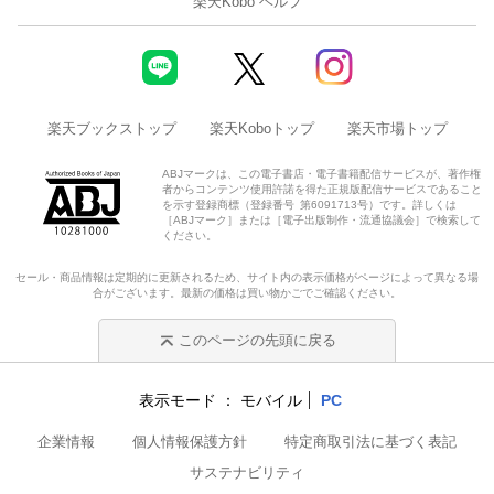
楽天Kobo ヘルプ
楽天ブックストップ
楽天Koboトップ
楽天市場トップ
ABJマークは、この電子書店・電子書籍配信サービスが、著作権
者からコンテンツ使用許諾を得た正規版配信サービスであること
を示す登録商標（登録番号 第6091713号）です。詳しくは
［ABJマーク］または［電子出版制作・流通協議会］で検索して
ください。
セール・商品情報は定期的に更新されるため、サイト内の表示価格がページによって異なる場
合がございます。最新の価格は買い物かごでご確認ください。
このページの先頭に戻る
表示モード
モバイル
PC
企業情報
個人情報保護方針
特定商取引法に基づく表記
サステナビリティ