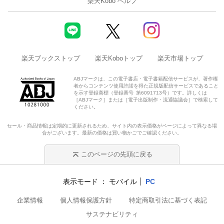
楽天Kobo ヘルプ
楽天ブックストップ
楽天Koboトップ
楽天市場トップ
ABJマークは、この電子書店・電子書籍配信サービスが、著作権
者からコンテンツ使用許諾を得た正規版配信サービスであること
を示す登録商標（登録番号 第6091713号）です。詳しくは
［ABJマーク］または［電子出版制作・流通協議会］で検索して
ください。
セール・商品情報は定期的に更新されるため、サイト内の表示価格がページによって異なる場
合がございます。最新の価格は買い物かごでご確認ください。
このページの先頭に戻る
表示モード
モバイル
PC
企業情報
個人情報保護方針
特定商取引法に基づく表記
サステナビリティ