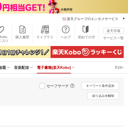
楽天グループのエンタメサービス
電子書籍
楽天市場
楽天Kobo
Kobo
購入履歴
ライブラリ
ヘルプ
初めての方
サービス一覧
本/ゲーム/CD/DVD
に入り
楽天ブックス
雑誌読み放題
楽天マガジン
放題
音楽配信
電子書籍(楽天Kobo)
R18+
音楽配信
楽天ミュージック
動画配信
セーフサーチ
キーワード条件追加
楽天TV
動画配信ガイド
絞り込み全解除
Rakuten PLAY
無料テレビ
Rチャンネル
チケット