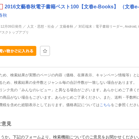
2016文藝春秋電子書籍ベスト100【文春e-Books】 （文春e-
春秋
年12月09日発売 ／ 人文・思想・社会 ／ 文藝春秋 ／ 対応端末：電子書籍リーダー, Android, iP
d, デスクトップアプリ
ため、検索結果が実際のページの内容（価格、在庫表示、キャンペーン情報等）と
るため、検索結果の全件数とジャンル毎の合計件数が一致しない場合があります。
リンク先の「みんなのレビュー」と異なる場合がございます。あらかじめご了承く
の商品がない場合もございます。あらかじめご了承ください。また、送料・手数料
費税を含めた総額表示としております。価格表記については
こちら
をご参照くださ
ご意見
ょうか。下記のフォームより、検索機能についてのご意見をお聞かせください