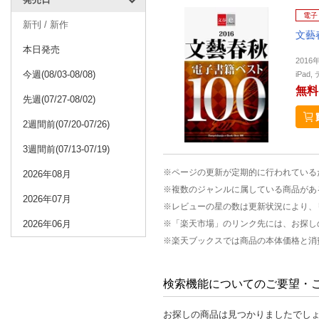
電子
新刊 / 新作
文藝
本日発売
2016
今週(08/03-08/08)
iPa
無料
先週(07/27-08/02)
2週間前(07/20-07/26)
3週間前(07/13-07/19)
※ページの更新が定期的に行われている
2026年08月
※複数のジャンルに属している商品があ
2026年07月
※レビューの星の数は更新状況により、
2026年06月
※「楽天市場」のリンク先には、お探し
※楽天ブックスでは商品の本体価格と消
検索機能についてのご要望・
お探しの商品は見つかりましたでし