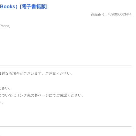
楽天チケット
Books）[電子書籍版]
エンタメニュース
商品番号：4390000003444
推し楽
hone,
は異なる場合がございます。ご注意ください。
ださい。
についてはリンク先の各ページにてご確認ください。
い。
。