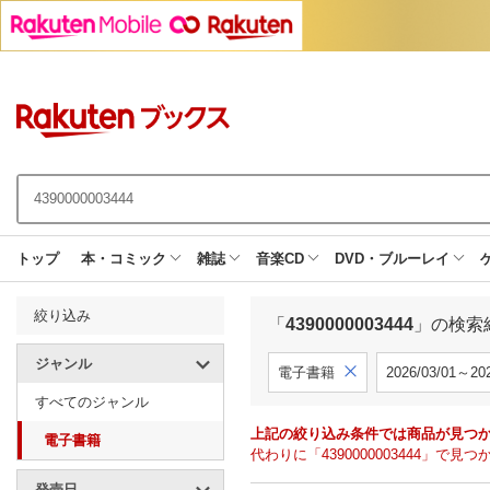
トップ
本・コミック
雑誌
音楽CD
DVD・ブルーレイ
絞り込み
「
4390000003444
」の検索
ジャンル
電子書籍
2026/03/01～202
すべてのジャンル
上記の絞り込み条件では商品が見つ
電子書籍
代わりに「4390000003444」
発売日