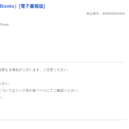
楽天チケット
Books）[電子書籍版]
エンタメニュース
商品番号：4390000003444
推し楽
hone,
は異なる場合がございます。ご注意ください。
ださい。
についてはリンク先の各ページにてご確認ください。
い。
。