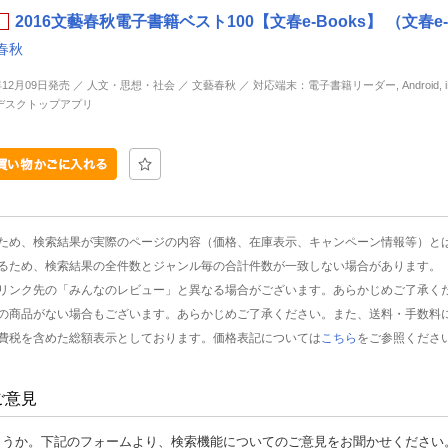
2016文藝春秋電子書籍ベスト100【文春e-Books】 （文春e-
春秋
年12月09日発売 ／ 人文・思想・社会 ／ 文藝春秋 ／ 対応端末：電子書籍リーダー, Android, iP
d, デスクトップアプリ
ため、検索結果が実際のページの内容（価格、在庫表示、キャンペーン情報等）と
るため、検索結果の全件数とジャンル毎の合計件数が一致しない場合があります。
リンク先の「みんなのレビュー」と異なる場合がございます。あらかじめご了承く
の商品がない場合もございます。あらかじめご了承ください。また、送料・手数料
費税を含めた総額表示としております。価格表記については
こちら
をご参照くださ
ご意見
ょうか。下記のフォームより、検索機能についてのご意見をお聞かせください