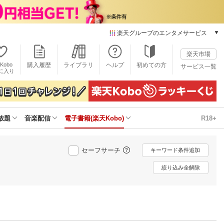
楽天グループのエンタメサービス
電子書籍
楽天市場
楽天Kobo
Kobo
購入履歴
ライブラリ
ヘルプ
初めての方
サービス一覧
本/ゲーム/CD/DVD
に入り
楽天ブックス
雑誌読み放題
楽天マガジン
放題
音楽配信
電子書籍(楽天Kobo)
R18+
音楽配信
楽天ミュージック
動画配信
セーフサーチ
キーワード条件追加
楽天TV
動画配信ガイド
絞り込み全解除
Rakuten PLAY
無料テレビ
Rチャンネル
チケット