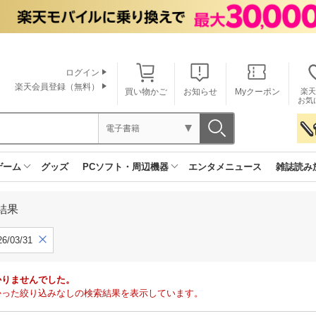
ログイン
楽天会員登録（無料）
買い物かご
お知らせ
Myクーポン
楽天
お気
電子書籍
ゲーム
グッズ
PCソフト・周辺機器
エンタメニュース
雑誌読み
結果
6/03/31
かりませんでした。
で見つかった絞り込みなしの検索結果を表示しています。