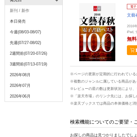
電子
新刊 / 新作
文藝
本日発売
2016
今週(08/03-08/07)
iPa
無料
先週(07/27-08/02)
2週間前(07/20-07/26)
3週間前(07/13-07/19)
※ページの更新が定期的に行われている
2026年08月
※複数のジャンルに属している商品があ
2026年07月
※レビューの星の数は更新状況により、
2026年06月
※「楽天市場」のリンク先には、お探し
※楽天ブックスでは商品の本体価格と消
検索機能についてのご要望・
お探しの商品は見つかりましたでし