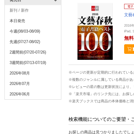
電子
新刊 / 新作
文藝
本日発売
2016
今週(08/03-08/09)
iPa
無料
先週(07/27-08/02)
2週間前(07/20-07/26)
3週間前(07/13-07/19)
※ページの更新が定期的に行われている
2026年08月
※複数のジャンルに属している商品があ
2026年07月
※レビューの星の数は更新状況により、
2026年06月
※「楽天市場」のリンク先には、お探し
※楽天ブックスでは商品の本体価格と消
検索機能についてのご要望・
お探しの商品は見つかりましたでし