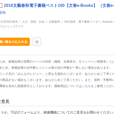
2016文藝春秋電子書籍ベスト100【文春e-Books】 （文春e-
春秋
年12月09日発売 ／ 人文・思想・社会 ／ 文藝春秋 ／ 対応端末：電子書籍リーダー, Android, iP
d, デスクトップアプリ
ため、検索結果が実際のページの内容（価格、在庫表示、キャンペーン情報等）と
るため、検索結果の全件数とジャンル毎の合計件数が一致しない場合があります。
リンク先の「みんなのレビュー」と異なる場合がございます。あらかじめご了承く
の商品がない場合もございます。あらかじめご了承ください。また、送料・手数料
費税を含めた総額表示としております。価格表記については
こちら
をご参照くださ
ご意見
ょうか。下記のフォームより、検索機能についてのご意見をお聞かせください