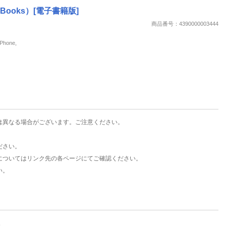
楽天チケット
Books）[電子書籍版]
エンタメニュース
商品番号：4390000003444
推し楽
hone,
は異なる場合がございます。ご注意ください。
ださい。
についてはリンク先の各ページにてご確認ください。
い。
。