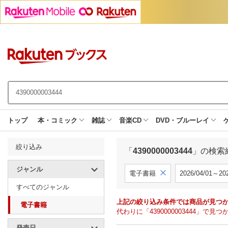
トップ
本・コミック
雑誌
音楽CD
DVD・ブルーレイ
絞り込み
「
4390000003444
」の検索
ジャンル
電子書籍
2026/04/01～202
すべてのジャンル
上記の絞り込み条件では商品が見つ
電子書籍
代わりに「4390000003444」
発売日