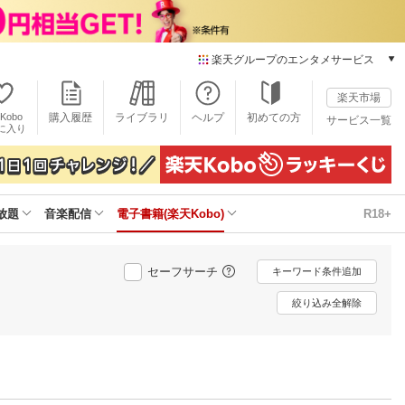
楽天グループのエンタメサービス
電子書籍
楽天市場
楽天Kobo
Kobo
購入履歴
ライブラリ
ヘルプ
初めての方
サービス一覧
本/ゲーム/CD/DVD
に入り
楽天ブックス
雑誌読み放題
楽天マガジン
放題
音楽配信
電子書籍(楽天Kobo)
R18+
音楽配信
楽天ミュージック
動画配信
セーフサーチ
キーワード条件追加
楽天TV
動画配信ガイド
絞り込み全解除
Rakuten PLAY
無料テレビ
Rチャンネル
チケット