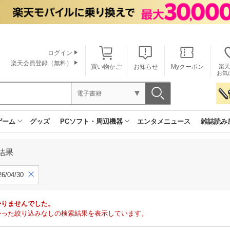
ログイン
楽天会員登録（無料）
買い物かご
お知らせ
Myクーポン
楽天
お気
電子書籍
ゲーム
グッズ
PCソフト・周辺機器
エンタメニュース
雑誌読み
結果
6/04/30
かりませんでした。
で見つかった絞り込みなしの検索結果を表示しています。