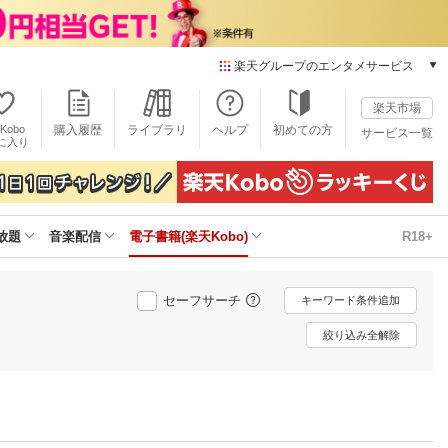
楽天グループのエンタメサービス
電子書籍
楽天市場
楽天Kobo
Kobo
購入履歴
ライブラリ
ヘルプ
初めての方
サービス一覧
本/ゲーム/CD/DVD
に入り
楽天ブックス
雑誌読み放題
楽天マガジン
放題
音楽配信
電子書籍(楽天Kobo)
R18+
音楽配信
楽天ミュージック
動画配信
セーフサーチ
キーワード条件追加
楽天TV
動画配信ガイド
絞り込み全解除
Rakuten PLAY
無料テレビ
Rチャンネル
チケット