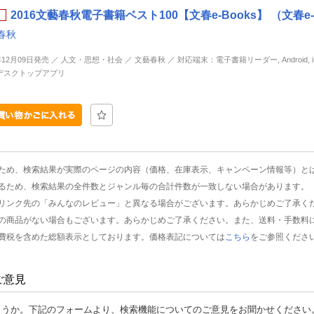
2016文藝春秋電子書籍ベスト100【文春e-Books】 （文春e-
春秋
年12月09日発売 ／ 人文・思想・社会 ／ 文藝春秋 ／ 対応端末：電子書籍リーダー, Android, iP
d, デスクトップアプリ
ため、検索結果が実際のページの内容（価格、在庫表示、キャンペーン情報等）と
るため、検索結果の全件数とジャンル毎の合計件数が一致しない場合があります。
リンク先の「みんなのレビュー」と異なる場合がございます。あらかじめご了承く
の商品がない場合もございます。あらかじめご了承ください。また、送料・手数料
費税を含めた総額表示としております。価格表記については
こちら
をご参照くださ
ご意見
ょうか。下記のフォームより、検索機能についてのご意見をお聞かせください