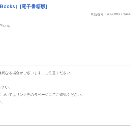
楽天チケット
Books）[電子書籍版]
エンタメニュース
商品番号：4390000003444
推し楽
hone,
は異なる場合がございます。ご注意ください。
ださい。
についてはリンク先の各ページにてご確認ください。
い。
。