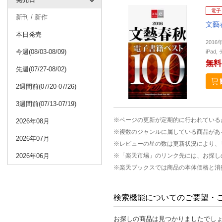
電子
新刊 / 新作
文藝
本日発売
2016
今週(08/03-08/09)
iPa
無料
先週(07/27-08/02)
2週間前(07/20-07/26)
3週間前(07/13-07/19)
※ページの更新が定期的に行われている
2026年08月
※複数のジャンルに属している商品があ
2026年07月
※レビューの星の数は更新状況により、
2026年06月
※「楽天市場」のリンク先には、お探し
※楽天ブックスでは商品の本体価格と消
検索機能についてのご要望・
お探しの商品は見つかりましたでし