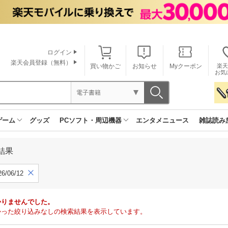
ログイン
楽天会員登録（無料）
買い物かご
お知らせ
Myクーポン
楽天
お気
電子書籍
ゲーム
グッズ
PCソフト・周辺機器
エンタメニュース
雑誌読み
結果
6/06/12
かりませんでした。
で見つかった絞り込みなしの検索結果を表示しています。