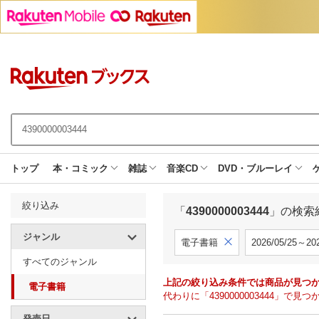
トップ
本・コミック
雑誌
音楽CD
DVD・ブルーレイ
絞り込み
「
4390000003444
」の検索
ジャンル
電子書籍
2026/05/25～202
すべてのジャンル
上記の絞り込み条件では商品が見つ
電子書籍
代わりに「4390000003444」
発売日