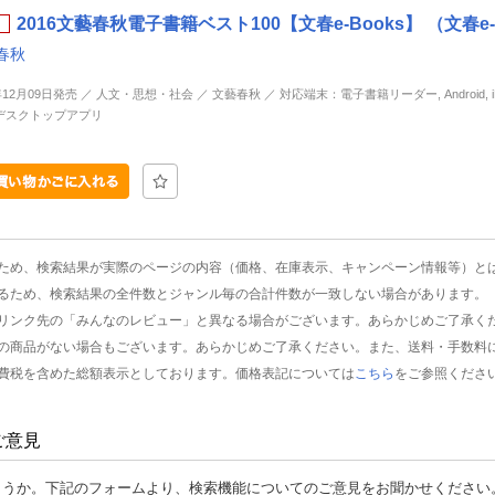
2016文藝春秋電子書籍ベスト100【文春e-Books】 （文春e-
春秋
年12月09日発売 ／ 人文・思想・社会 ／ 文藝春秋 ／ 対応端末：電子書籍リーダー, Android, iP
d, デスクトップアプリ
ため、検索結果が実際のページの内容（価格、在庫表示、キャンペーン情報等）と
るため、検索結果の全件数とジャンル毎の合計件数が一致しない場合があります。
リンク先の「みんなのレビュー」と異なる場合がございます。あらかじめご了承く
の商品がない場合もございます。あらかじめご了承ください。また、送料・手数料
費税を含めた総額表示としております。価格表記については
こちら
をご参照くださ
ご意見
ょうか。下記のフォームより、検索機能についてのご意見をお聞かせください