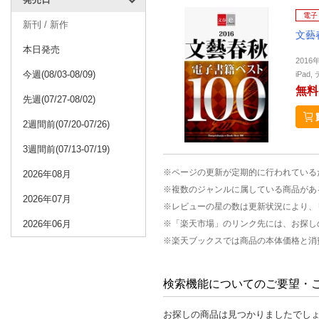
電子
新刊 / 新作
文藝
本日発売
2016
今週(08/03-08/09)
iPa
無料
先週(07/27-08/02)
2週間前(07/20-07/26)
3週間前(07/13-07/19)
※ページの更新が定期的に行われている
2026年08月
※複数のジャンルに属している商品があ
2026年07月
※レビューの星の数は更新状況により、
2026年06月
※「楽天市場」のリンク先には、お探し
※楽天ブックスでは商品の本体価格と消
検索機能についてのご要望・
お探しの商品は見つかりましたでし