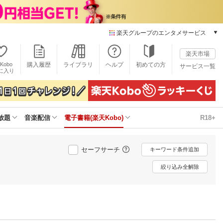
楽天グループのエンタメサービス
電子書籍
楽天市場
楽天Kobo
Kobo
購入履歴
ライブラリ
ヘルプ
初めての方
サービス一覧
本/ゲーム/CD/DVD
に入り
楽天ブックス
雑誌読み放題
楽天マガジン
放題
音楽配信
電子書籍(楽天Kobo)
R18+
音楽配信
楽天ミュージック
動画配信
セーフサーチ
キーワード条件追加
楽天TV
動画配信ガイド
絞り込み全解除
Rakuten PLAY
無料テレビ
Rチャンネル
チケット