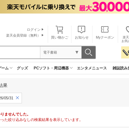
ログイン
楽天会員登録（無料）
買い物かご
お知らせ
Myクーポン
楽天
お気
電子書籍
ゲーム
グッズ
PCソフト・周辺機器
エンタメニュース
雑誌読み
結果
6/05/31
かりませんでした。
で見つかった絞り込みなしの検索結果を表示しています。