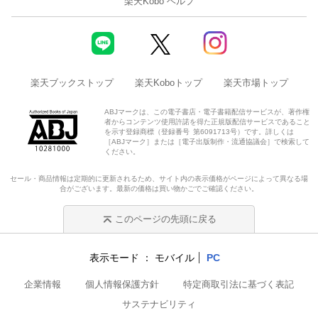
楽天Kobo ヘルプ
楽天ブックストップ
楽天Koboトップ
楽天市場トップ
ABJマークは、この電子書店・電子書籍配信サービスが、著作権
者からコンテンツ使用許諾を得た正規版配信サービスであること
を示す登録商標（登録番号 第6091713号）です。詳しくは
［ABJマーク］または［電子出版制作・流通協議会］で検索して
ください。
セール・商品情報は定期的に更新されるため、サイト内の表示価格がページによって異なる場
合がございます。最新の価格は買い物かごでご確認ください。
このページの先頭に戻る
表示モード
モバイル
PC
企業情報
個人情報保護方針
特定商取引法に基づく表記
サステナビリティ