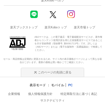
楽天Kobo ヘルプ
楽天ブックストップ
楽天Koboトップ
楽天市場トップ
ABJマークは、この電子書店・電子書籍配信サービスが、著作権
者からコンテンツ使用許諾を得た正規版配信サービスであること
を示す登録商標（登録番号 第6091713号）です。詳しくは
［ABJマーク］または［電子出版制作・流通協議会］で検索して
ください。
セール・商品情報は定期的に更新されるため、サイト内の表示価格がページによって異なる場
合がございます。最新の価格は買い物かごでご確認ください。
このページの先頭に戻る
表示モード
モバイル
PC
企業情報
個人情報保護方針
特定商取引法に基づく表記
サステナビリティ