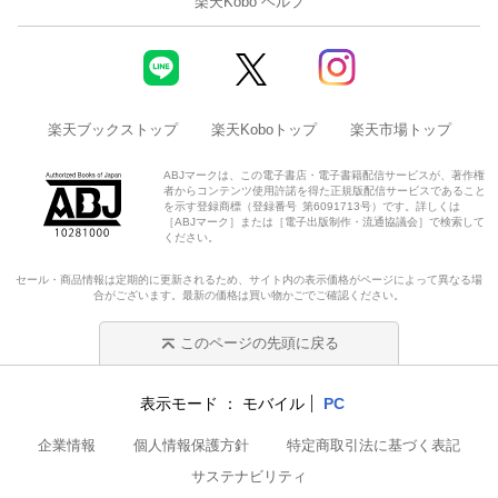
楽天Kobo ヘルプ
楽天ブックストップ
楽天Koboトップ
楽天市場トップ
ABJマークは、この電子書店・電子書籍配信サービスが、著作権
者からコンテンツ使用許諾を得た正規版配信サービスであること
を示す登録商標（登録番号 第6091713号）です。詳しくは
［ABJマーク］または［電子出版制作・流通協議会］で検索して
ください。
セール・商品情報は定期的に更新されるため、サイト内の表示価格がページによって異なる場
合がございます。最新の価格は買い物かごでご確認ください。
このページの先頭に戻る
表示モード
モバイル
PC
企業情報
個人情報保護方針
特定商取引法に基づく表記
サステナビリティ