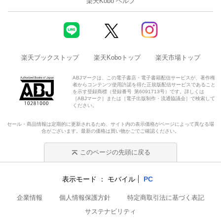
楽天Kobo ヘルプ
楽天ブックストップ
楽天Koboトップ
楽天市場トップ
ABJマークは、この電子書店・電子書籍配信サービスが、著作権
者からコンテンツ使用許諾を得た正規版配信サービスであること
を示す登録商標（登録番号 第6091713号）です。詳しくは
［ABJマーク］または［電子出版制作・流通協議会］で検索して
ください。
セール・商品情報は定期的に更新されるため、サイト内の表示価格がページによって異なる場
合がございます。最新の価格は買い物かごでご確認ください。
このページの先頭に戻る
表示モード
モバイル
PC
企業情報
個人情報保護方針
特定商取引法に基づく表記
サステナビリティ