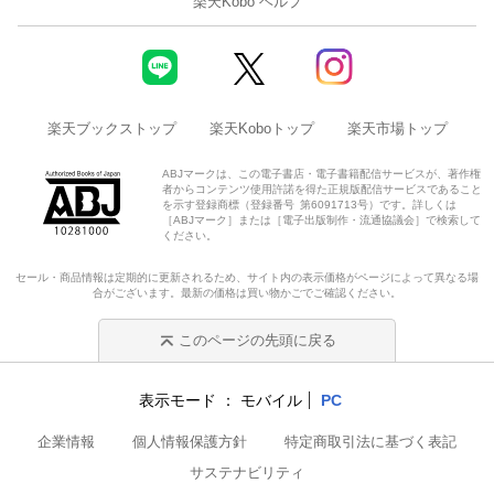
楽天Kobo ヘルプ
楽天ブックストップ
楽天Koboトップ
楽天市場トップ
ABJマークは、この電子書店・電子書籍配信サービスが、著作権
者からコンテンツ使用許諾を得た正規版配信サービスであること
を示す登録商標（登録番号 第6091713号）です。詳しくは
［ABJマーク］または［電子出版制作・流通協議会］で検索して
ください。
セール・商品情報は定期的に更新されるため、サイト内の表示価格がページによって異なる場
合がございます。最新の価格は買い物かごでご確認ください。
このページの先頭に戻る
表示モード
モバイル
PC
企業情報
個人情報保護方針
特定商取引法に基づく表記
サステナビリティ