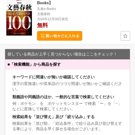
Books】
文春e-Books
文藝春秋
2016年12月09日発売
無料
探している商品が上手く見つからない場合はここをチェック！
■
「検索機能」から商品を探す
キーワードに間違いが無いか確認してください
漢字の変換違いや英単語のつづり間違いが無いかご確認くださ
い。
類義語や同義語のほか、一般的な言葉で検索してください
例：ポケモン を ポケットモンスター で検索「ー」を「−」
などに変換して検索してください。
検索結果を「並び替え」及び「絞り込み」する
検索結果を「並び順」「絞込条件」で絞り込み及び並び替えす
る事により、商品を早く探せる場合がございます。