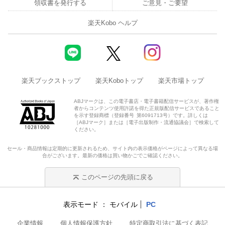
領収書を発行する
ご意見・ご要望
楽天Kobo ヘルプ
楽天ブックストップ
楽天Koboトップ
楽天市場トップ
ABJマークは、この電子書店・電子書籍配信サービスが、著作権
者からコンテンツ使用許諾を得た正規版配信サービスであること
を示す登録商標（登録番号 第6091713号）です。詳しくは
［ABJマーク］または［電子出版制作・流通協議会］で検索して
ください。
セール・商品情報は定期的に更新されるため、サイト内の表示価格がページによって異なる場
合がございます。最新の価格は買い物かごでご確認ください。
このページの先頭に戻る
表示モード
モバイル
PC
企業情報
個人情報保護方針
特定商取引法に基づく表記