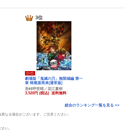
楽天チケット
エンタメニュース
推し楽
3位
劇場版「鬼滅の刃」無限城編 第一
章 猗窩座再来(通常版)
吾峠呼世晴／花江夏樹
3,520円 (税込) 送料無料
総合のランキング一覧を見る >>
は異なる場合がございます。ご注意ください。
ださい。