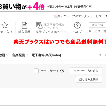
楽天グループのエンタメサービス
本/ゲーム/CD/DVD
注文内容の確認・
楽天市場
キャンセル
楽天ブックス
サービス一覧
お気に入り
購入履歴
楽天ブックスMyページ
ヘルプ
電子書籍
楽天Kobo
雑誌読み放題
楽天マガジン
放題
音楽配信
電子書籍(楽天Kobo)
R18+
音楽配信
楽天ミュージック
動画配信
セーフサーチ
キーワード条件追加
楽天TV
絞り込み全解除
動画配信ガイド
Rakuten PLAY
無料テレビ
Rチャンネル
チケット