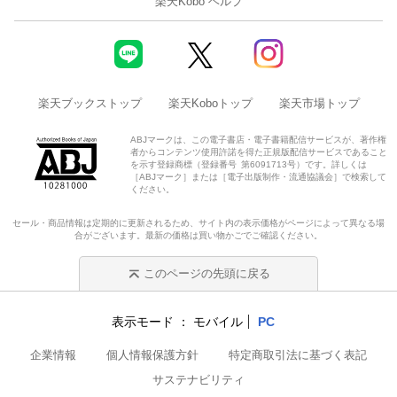
楽天Kobo ヘルプ
楽天ブックストップ
楽天Koboトップ
楽天市場トップ
ABJマークは、この電子書店・電子書籍配信サービスが、著作権
者からコンテンツ使用許諾を得た正規版配信サービスであること
を示す登録商標（登録番号 第6091713号）です。詳しくは
［ABJマーク］または［電子出版制作・流通協議会］で検索して
ください。
セール・商品情報は定期的に更新されるため、サイト内の表示価格がページによって異なる場
合がございます。最新の価格は買い物かごでご確認ください。
このページの先頭に戻る
表示モード
モバイル
PC
企業情報
個人情報保護方針
特定商取引法に基づく表記
サステナビリティ