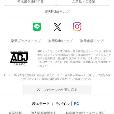
領収書を発行する
ご意見・ご要望
楽天Kobo ヘルプ
楽天ブックストップ
楽天Koboトップ
楽天市場トップ
ABJマークは、この電子書店・電子書籍配信サービスが、著作権
者からコンテンツ使用許諾を得た正規版配信サービスであること
を示す登録商標（登録番号 第6091713号）です。詳しくは
［ABJマーク］または［電子出版制作・流通協議会］で検索して
ください。
セール・商品情報は定期的に更新されるため、サイト内の表示価格がページによって異なる場
合がございます。最新の価格は買い物かごでご確認ください。
このページの先頭に戻る
表示モード
モバイル
PC
企業情報
個人情報保護方針
特定商取引法に基づく表記