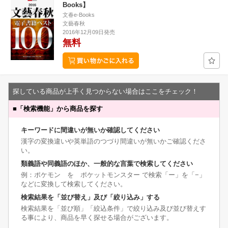
Books】
文春e-Books
文藝春秋
2016年12月09日発売
無料
探している商品が上手く見つからない場合はここをチェック！
■
「検索機能」から商品を探す
キーワードに間違いが無いか確認してください
漢字の変換違いや英単語のつづり間違いが無いかご確認くださ
い。
類義語や同義語のほか、一般的な言葉で検索してください
例：ポケモン を ポケットモンスター で検索「ー」を「−」
などに変換して検索してください。
検索結果を「並び替え」及び「絞り込み」する
検索結果を「並び順」「絞込条件」で絞り込み及び並び替えす
る事により、商品を早く探せる場合がございます。