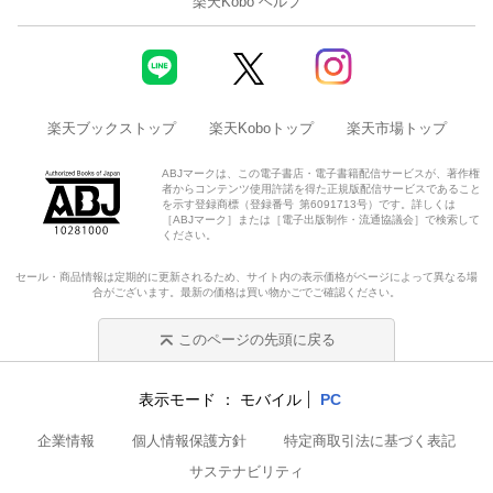
楽天Kobo ヘルプ
楽天ブックストップ
楽天Koboトップ
楽天市場トップ
ABJマークは、この電子書店・電子書籍配信サービスが、著作権
者からコンテンツ使用許諾を得た正規版配信サービスであること
を示す登録商標（登録番号 第6091713号）です。詳しくは
［ABJマーク］または［電子出版制作・流通協議会］で検索して
ください。
セール・商品情報は定期的に更新されるため、サイト内の表示価格がページによって異なる場
合がございます。最新の価格は買い物かごでご確認ください。
このページの先頭に戻る
表示モード
モバイル
PC
企業情報
個人情報保護方針
特定商取引法に基づく表記
サステナビリティ